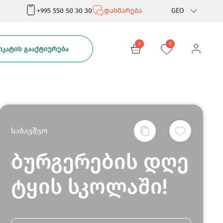
+995 550 50 30 30
დახმარება
GEO
Rus
0
0
ᲙᲐᲢᲘᲡ ᲒᲐᲐᲥᲢᲘᲣᲠᲔᲑᲐ
Eng
საბავშვო
ბურგერების დღე
ტყის სკოლაში!