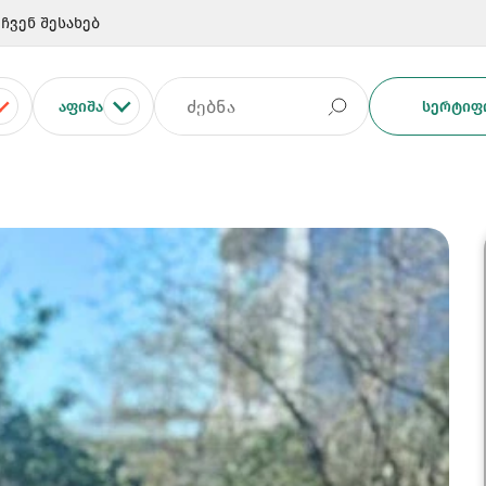
ჩვენ შესახებ
ᲐᲤᲘᲨᲐ
ᲡᲔᲠᲢᲘᲤᲘ