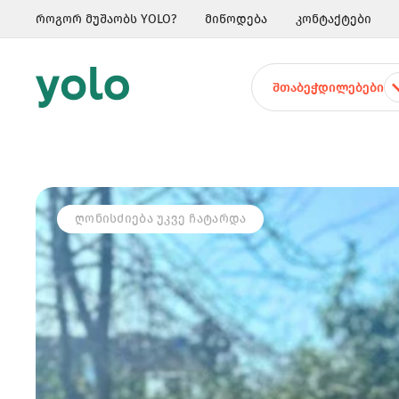
როგორ მუშაობს YOLO?
მიწოდება
კონტაქტები
ᲨᲗᲐᲑᲔᲭᲓᲘᲚᲔᲑᲔᲑᲘ
ᲦᲝᲜᲘᲡᲫᲘᲔᲑᲐ ᲣᲙᲕᲔ ᲩᲐᲢᲐᲠᲓᲐ