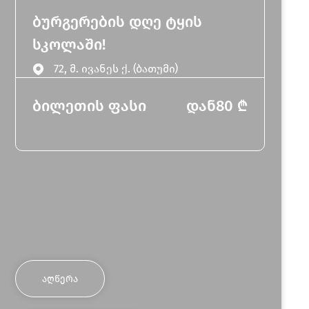
ბურგერების დღე ტყის
სკოლაში!
72, მ. ივანეს ქ. (ბათუმი)
ბილეთის ფასი
დან
80
₾
ᲐᲦᲬᲔᲠᲐ