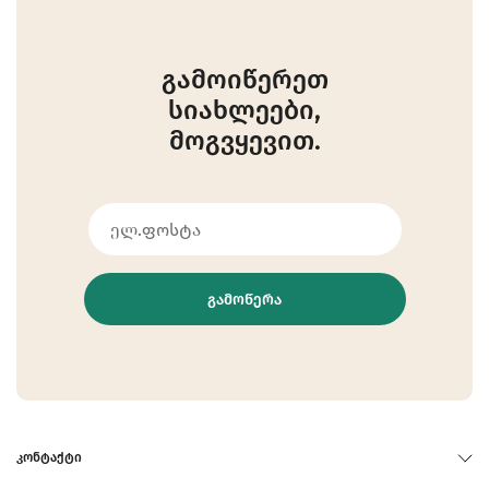
გამოიწერეთ
სიახლეები,
მოგვყევით.
ᲒᲐᲛᲝᲬᲔᲠᲐ
ᲙᲝᲜᲢᲐᲥᲢᲘ