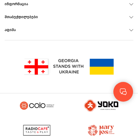
ᲘᲜᲤᲝᲠᲛᲐᲪᲘᲐ
ᲨᲗᲐᲑᲔᲭᲓᲘᲚᲔᲑᲔᲑᲘ
ᲐᲤᲘᲨᲐ
Rus