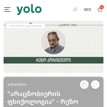
0
GEO
RUS
ᲦᲝᲜᲘᲡᲫᲘᲔᲑᲐ ᲣᲙᲕᲔ ᲩᲐᲢᲐᲠᲓᲐ
ENG
განათლება
"არაცნობიერის
ფსიქოლოგია" - რეზო