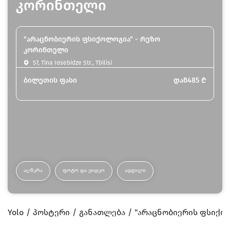
კორინთელი
"არაცნობიერის ფსიქოლოგია" - რეზო
კორინთელი
57, Tina Iosebidze Str., Tbilisi
ბილეთის ფასი
დან
485
₾
ᲐᲦᲬᲔᲠᲐ
ᲤᲝᲢᲝ ᲓᲐ ᲕᲘᲓᲔᲝ
ᲐᲓᲒᲘᲚᲘ
Yolo
პოსტერი
განათლება
"არაცნობიერის ფსიქო