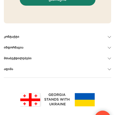
ᲙᲝᲜᲢᲐᲥᲢᲘ
ᲘᲜᲤᲝᲠᲛᲐᲪᲘᲐ
ᲨᲗᲐᲑᲔᲭᲓᲘᲚᲔᲑᲔᲑᲘ
ᲐᲤᲘᲨᲐ