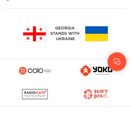
Rus
Eng
GEO