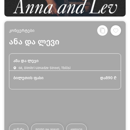
კონცერტები
ანა და ლევი
ანა და ლევი
68, Dimitri Uznadze Street, Tbilisi
ბილეთის ფასი
დან
90
₾
ᲐᲦᲬᲔᲠᲐ
ᲤᲝᲢᲝ ᲓᲐ ᲕᲘᲓᲔᲝ
ᲐᲓᲒᲘᲚᲘ