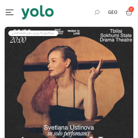
0
GEO
RUS
ᲦᲝᲜᲘᲡᲫᲘᲔᲑᲐ ᲣᲙᲕᲔ ᲩᲐᲢᲐᲠᲓᲐ
ENG