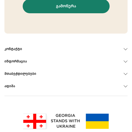
ᲒᲐᲛᲝᲬᲔᲠᲐ
ᲙᲝᲜᲢᲐᲥᲢᲘ
ᲘᲜᲤᲝᲠᲛᲐᲪᲘᲐ
ᲨᲗᲐᲑᲔᲭᲓᲘᲚᲔᲑᲔᲑᲘ
ᲐᲤᲘᲨᲐ