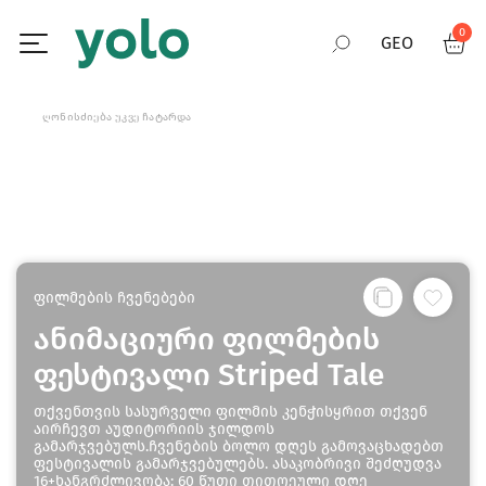
0
GEO
RUS
ᲦᲝᲜᲘᲡᲫᲘᲔᲑᲐ ᲣᲙᲕᲔ ᲩᲐᲢᲐᲠᲓᲐ
ENG
ფილმების ჩვენებები
ანიმაციური ფილმების
ფესტივალი Striped Tale
თქვენთვის სასურველი ფილმის კენჭისყრით თქვენ
აირჩევთ აუდიტორიის ჯილდოს
გამარჯვებულს.ჩვენების ბოლო დღეს გამოვაცხადებთ
ფესტივალის გამარჯვებულებს. ასაკობრივი შეძღუდვა
16+ხანგრძლივობა: 60 წუთი თითოეული დღე