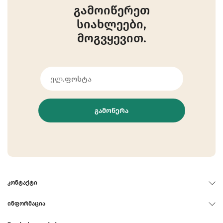
გამოიწერეთ
სიახლეები,
მოგვყევით.
ᲒᲐᲛᲝᲬᲔᲠᲐ
ᲙᲝᲜᲢᲐᲥᲢᲘ
ᲘᲜᲤᲝᲠᲛᲐᲪᲘᲐ