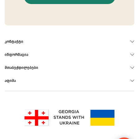
ᲙᲝᲜᲢᲐᲥᲢᲘ
ᲘᲜᲤᲝᲠᲛᲐᲪᲘᲐ
ᲨᲗᲐᲑᲔᲭᲓᲘᲚᲔᲑᲔᲑᲘ
ᲐᲤᲘᲨᲐ