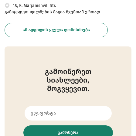
18, K. Marjanishvili Str.
განიცადეთ ფილმების მაგია ჩვენთან ერთად
ᲐᲛ ᲐᲓᲒᲘᲚᲘᲡ ᲧᲕᲔᲚᲐ ᲦᲝᲜᲘᲡᲫᲘᲔᲑᲐ
გამოიწერეთ
სიახლეები,
მოგვყევით.
ᲒᲐᲛᲝᲬᲔᲠᲐ