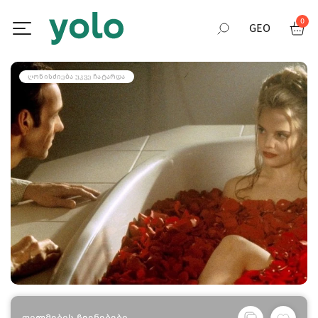
0
GEO
RUS
ᲦᲝᲜᲘᲡᲫᲘᲔᲑᲐ ᲣᲙᲕᲔ ᲩᲐᲢᲐᲠᲓᲐ
ENG