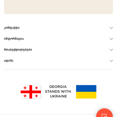
ᲙᲝᲜᲢᲐᲥᲢᲘ
ᲘᲜᲤᲝᲠᲛᲐᲪᲘᲐ
ᲨᲗᲐᲑᲔᲭᲓᲘᲚᲔᲑᲔᲑᲘ
ᲐᲤᲘᲨᲐ