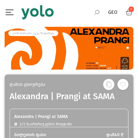
0
GEO
RUS
ᲦᲝᲜᲘᲡᲫᲘᲔᲑᲐ ᲣᲙᲕᲔ ᲩᲐᲢᲐᲠᲓᲐ
ENG
ღამის ცხოვრება
Alexandra | Prangi at SAMA
Alexandra | Prangi at SAMA
2/7, ზაარბრიუკენის მოედანი
ბილეთის ფასი
დან
40
₾