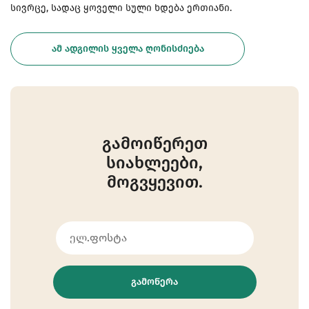
სივრცე, სადაც ყოველი სული ხდება ერთიანი.
ᲐᲛ ᲐᲓᲒᲘᲚᲘᲡ ᲧᲕᲔᲚᲐ ᲦᲝᲜᲘᲡᲫᲘᲔᲑᲐ
გამოიწერეთ
სიახლეები,
მოგვყევით.
ᲒᲐᲛᲝᲬᲔᲠᲐ