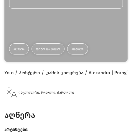
ᲐᲦᲬᲔᲠᲐ
ᲤᲝᲢᲝ ᲓᲐ ᲕᲘᲓᲔᲝ
ᲐᲓᲒᲘᲚᲘ
Yolo
პოსტერი
ღამის ცხოვრება
Alexandra | Prangi 
ინგლისური, რუსული, ქართული
აღწერა
არტისტები: