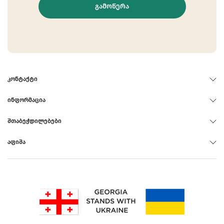
ᲒᲐᲛᲝᲬᲔᲠᲐ
ᲙᲝᲜᲢᲐᲥᲢᲘ
ᲘᲜᲤᲝᲠᲛᲐᲪᲘᲐ
ᲨᲗᲐᲑᲔᲭᲓᲘᲚᲔᲑᲔᲑᲘ
ᲐᲤᲘᲨᲐ