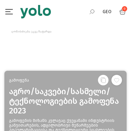
0
GEO
RUS
ᲦᲝᲜᲘᲡᲫᲘᲔᲑᲐ ᲣᲙᲕᲔ ᲩᲐᲢᲐᲠᲓᲐ
ENG
გამოფენა
აგრო/საკვები/სასმელი/
ტექნოლოგიების გამოფენა
2023
გამოფენის მიზანს კვლავაც ქვეყანაში ინდუსტრიის
განვითარების, ადგილობრივი მეწარმეების
პოპულარიზაციისა და ტექნოლოგიური სიახლეების