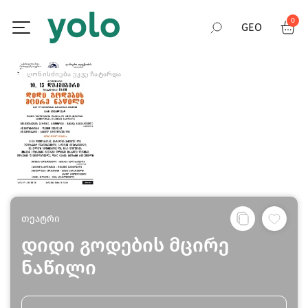
0
GEO
RUS
ᲦᲝᲜᲘᲡᲫᲘᲔᲑᲐ ᲣᲙᲕᲔ ᲩᲐᲢᲐᲠᲓᲐ
ENG
თეატრი
დიდი გოდების მცირე
ნაწილი