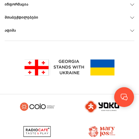
ᲘᲜᲤᲝᲠᲛᲐᲪᲘᲐ
ᲨᲗᲐᲑᲔᲭᲓᲘᲚᲔᲑᲔᲑᲘ
ᲐᲤᲘᲨᲐ
Rus