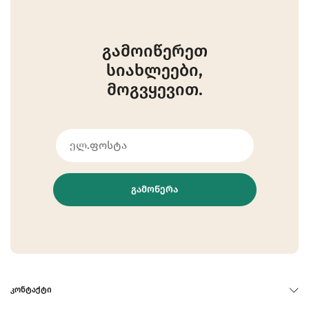
გამოიწერეთ
სიახლეები,
მოგვყევით.
ᲒᲐᲛᲝᲬᲔᲠᲐ
ᲙᲝᲜᲢᲐᲥᲢᲘ