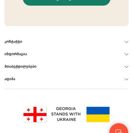
ᲙᲝᲜᲢᲐᲥᲢᲘ
ᲘᲜᲤᲝᲠᲛᲐᲪᲘᲐ
ᲨᲗᲐᲑᲔᲭᲓᲘᲚᲔᲑᲔᲑᲘ
ᲐᲤᲘᲨᲐ