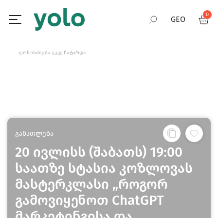
0
GEO
RUS
ᲦᲝᲜᲘᲡᲫᲘᲔᲑᲐ ᲣᲙᲕᲔ ᲩᲐᲢᲐᲠᲓᲐ
ENG
განათლება
20 ივლისს (შაბათს) 19:00
საათზე სტასია კოზლოვას
მასტერკლასი „როგორ
გამოვიყენოთ ChatGPT
მარკეტინგისა და