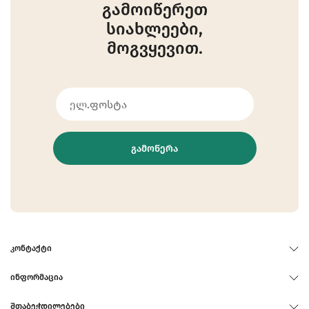
გამოიწერეთ
სიახლეები,
მოგვყევით.
ᲒᲐᲛᲝᲬᲔᲠᲐ
ᲙᲝᲜᲢᲐᲥᲢᲘ
ᲘᲜᲤᲝᲠᲛᲐᲪᲘᲐ
ᲨᲗᲐᲑᲔᲭᲓᲘᲚᲔᲑᲔᲑᲘ