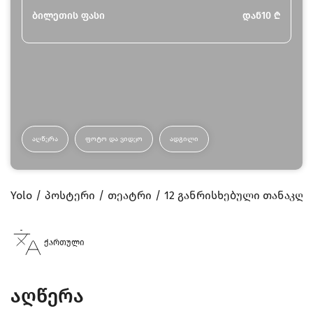
ბილეთის ფასი
დან
10
₾
ᲐᲦᲬᲔᲠᲐ
ᲤᲝᲢᲝ ᲓᲐ ᲕᲘᲓᲔᲝ
ᲐᲓᲒᲘᲚᲘ
Yolo
პოსტერი
თეატრი
12 განრისხებული თანაკლ
ქართული
აღწერა