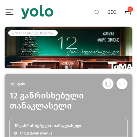
0
GEO
RUS
ᲦᲝᲜᲘᲡᲫᲘᲔᲑᲐ ᲣᲙᲕᲔ ᲩᲐᲢᲐᲠᲓᲐ
ENG
თეატრი
12 განრისხებული
თანაკლასელი
12 განრისხებული თანაკლასელი
17 Rustaveli avenue