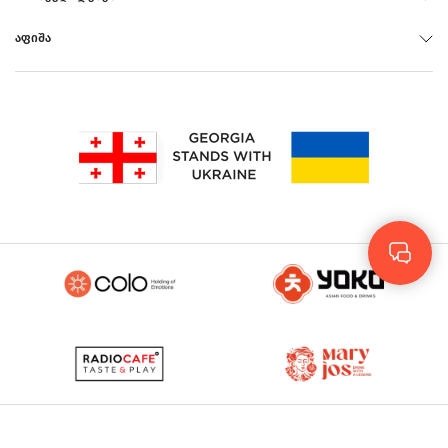
ᲐᲤᲘᲨᲐ
Rus
Eng