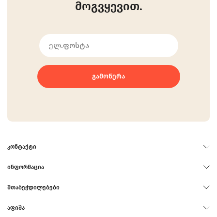
მოგვყევით.
ᲒᲐᲛᲝᲬᲔᲠᲐ
ᲙᲝᲜᲢᲐᲥᲢᲘ
ᲘᲜᲤᲝᲠᲛᲐᲪᲘᲐ
ᲨᲗᲐᲑᲔᲭᲓᲘᲚᲔᲑᲔᲑᲘ
ᲐᲤᲘᲨᲐ