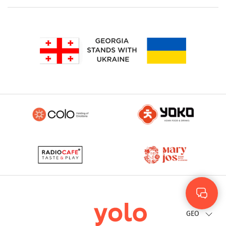
Rus
Eng
GEO