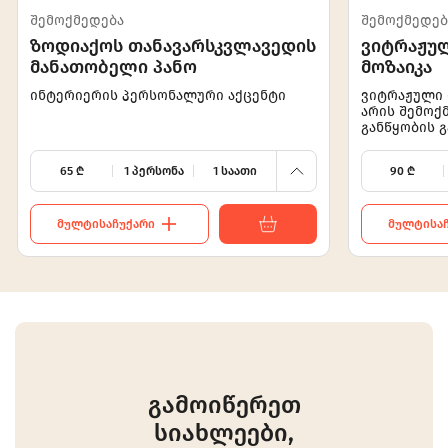
260
შემოქმედება
შემოქმედებ
ზოდიაქოს თანავარსკვლავედის
ვიტრაჟულ
195
მანათობელი პანო
მოზაიკა
130
150
ინტერიერის პერსონალური აქცენტი
ვიტრაჟული 
არის შემოქ
განწყობის გ
65
90
65
₾
1 პერსონა
1 საათი
90
₾
ᲛᲣᲚᲢᲘᲡᲐᲩᲣᲥᲐᲠᲘ
ᲛᲣᲚᲢᲘᲡᲐᲩ
გამოიწერეთ
სიახლეები,