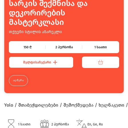
სარკის შექმნისა და
დეკორირების
მასტერკლასი
თქვენი სტილის ანარეკლი
150
₾
2 პერსონა
1 საათი
ᲛᲣᲚᲢᲘᲡᲐᲩᲣᲥᲐᲠᲘ
ᲐᲦᲬᲔᲠᲐ
Yolo
შთაბეჭდილებები
შემოქმედება
ხელნაკეთი
1 საათი
2 პერსონა
En, Ge, Ru