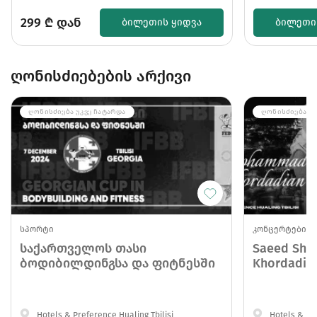
299
₾ დან
ᲑᲘᲚᲔᲗᲘᲡ ᲧᲘᲓᲕᲐ
ᲑᲘᲚᲔᲗᲘ
ღონისძიებების არქივი
ᲦᲝᲜᲘᲡᲫᲘᲔᲑᲐ ᲣᲙᲕᲔ ᲩᲐᲢᲐᲠᲓᲐ
ᲦᲝᲜᲘᲡᲫᲘᲔᲑᲐ ᲣᲙ
სპორტი
კონცერტები
საქართველოს თასი
Saeed Sha
ბოდიბილდინგსა და ფიტნესში
Khordadia
Hotels & Preference Hualing Tbilisi
Hotels & Pre