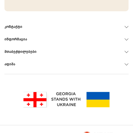
ᲙᲝᲜᲢᲐᲥᲢᲘ
ᲘᲜᲤᲝᲠᲛᲐᲪᲘᲐ
ᲨᲗᲐᲑᲔᲭᲓᲘᲚᲔᲑᲔᲑᲘ
ᲐᲤᲘᲨᲐ