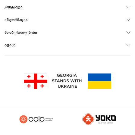
ᲙᲝᲜᲢᲐᲥᲢᲘ
ᲘᲜᲤᲝᲠᲛᲐᲪᲘᲐ
ᲨᲗᲐᲑᲔᲭᲓᲘᲚᲔᲑᲔᲑᲘ
ᲐᲤᲘᲨᲐ