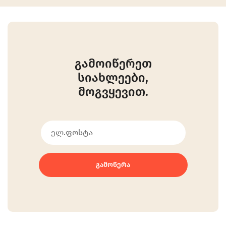
გამოიწერეთ
სიახლეები,
მოგვყევით.
ᲒᲐᲛᲝᲬᲔᲠᲐ