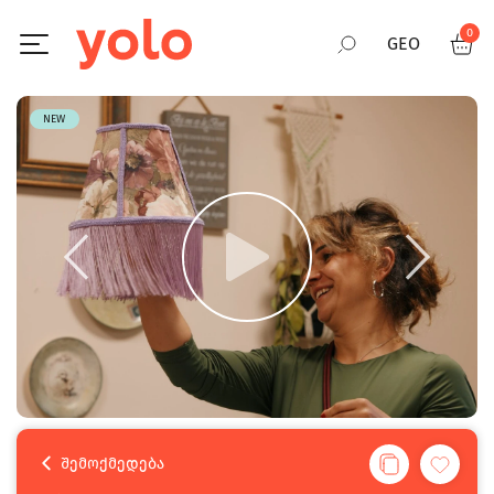
0
GEO
RUS
NEW
ENG
860
შემოქმედება
640