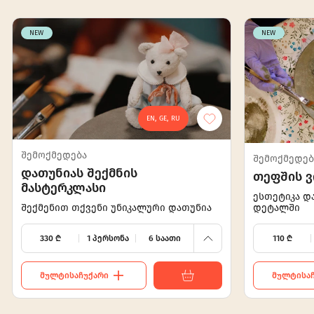
NEW
NEW
EN, GE, RU
1300
440
1000
330
შემოქმედება
შემოქმედებ
დათუნიას შექმნის
თეფშის ვ
650
220
მასტერკლასი
ესთეტიკა დ
შექმენით თქვენი უნიკალური დათუნია
დეტალში
330
110
330
₾
1 პერსონა
6 საათი
110
₾
ᲛᲣᲚᲢᲘᲡᲐᲩᲣᲥᲐᲠᲘ
ᲛᲣᲚᲢᲘᲡᲐᲩ