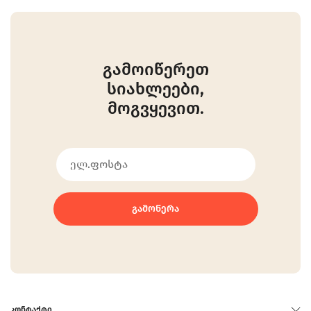
გამოიწერეთ
სიახლეები,
მოგვყევით.
ᲒᲐᲛᲝᲬᲔᲠᲐ
ᲙᲝᲜᲢᲐᲥᲢᲘ