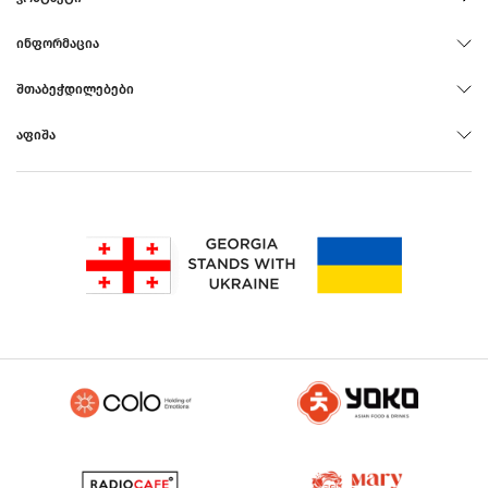
ᲘᲜᲤᲝᲠᲛᲐᲪᲘᲐ
ᲨᲗᲐᲑᲔᲭᲓᲘᲚᲔᲑᲔᲑᲘ
ᲐᲤᲘᲨᲐ