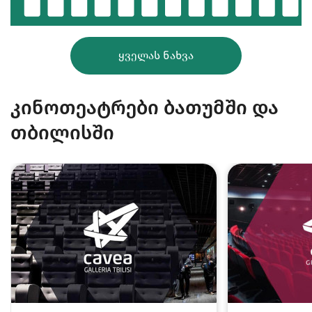
ᲧᲕᲔᲚᲐᲡ ᲜᲐᲮᲕᲐ
კინოთეატრები ბათუმში და
თბილისში