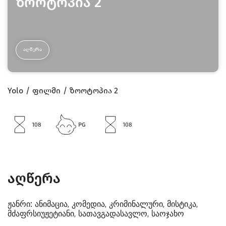
ზოოტოპია 2
ᲐᲦᲬᲔᲠᲐ
Yolo
ფილმი
ზოოტოპია 2
108
PG
108
აღწერა
ჟანრი:
ანიმაცია, კომედია, კრიმინალური, მისტიკა,
მძაფრსიუჟეტიანი, სათავგადასავლო, საოჯახო