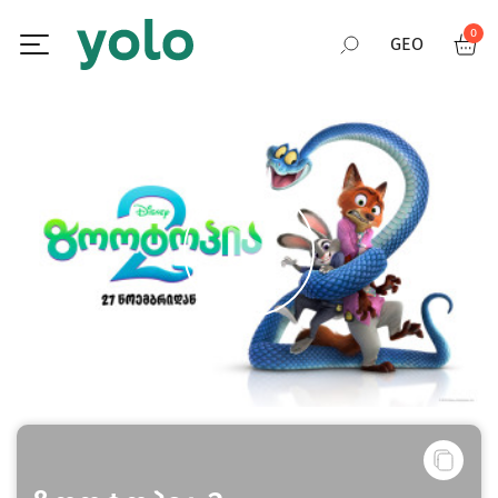
0
GEO
RUS
ENG