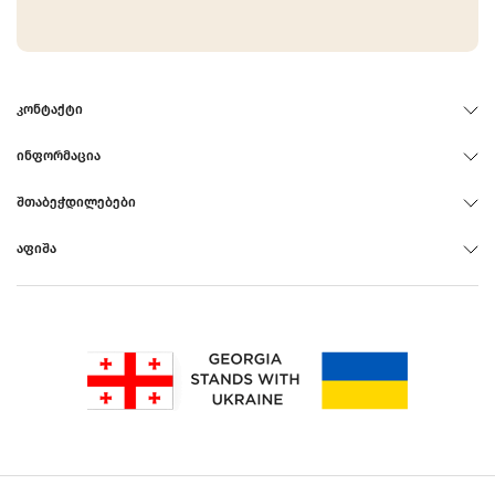
ᲙᲝᲜᲢᲐᲥᲢᲘ
ᲘᲜᲤᲝᲠᲛᲐᲪᲘᲐ
ᲨᲗᲐᲑᲔᲭᲓᲘᲚᲔᲑᲔᲑᲘ
ᲐᲤᲘᲨᲐ