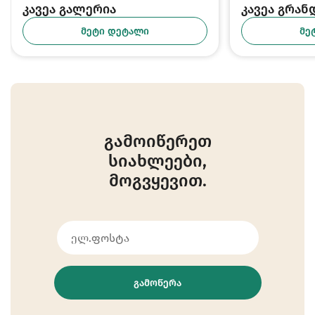
კავეა გალერია
კავეა გრა
ᲛᲔᲢᲘ ᲓᲔᲢᲐᲚᲘ
ᲛᲔ
გამოიწერეთ
სიახლეები,
მოგვყევით.
ᲒᲐᲛᲝᲬᲔᲠᲐ