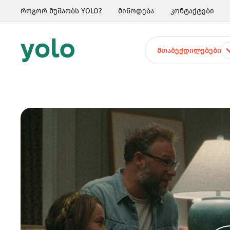
როგორ მუშაობს YOLO?
მიწოდება
კონტაქტები
ᲨᲗᲐᲑᲔᲭᲓᲘᲚᲔᲑᲔᲑᲘ