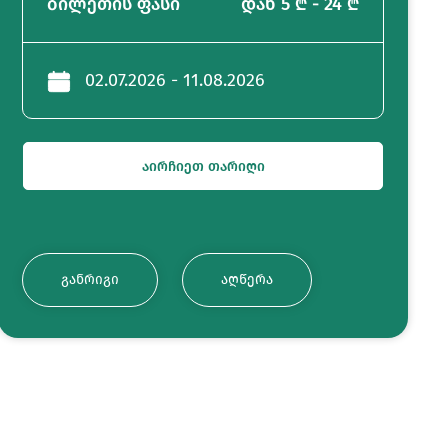
ბილეთის ფასი
დან 5 ₾ - 24 ₾
02.07.2026 - 11.08.2026
ᲐᲘᲠᲩᲘᲔᲗ ᲗᲐᲠᲘᲦᲘ
ᲒᲐᲜᲠᲘᲒᲘ
ᲐᲦᲬᲔᲠᲐ