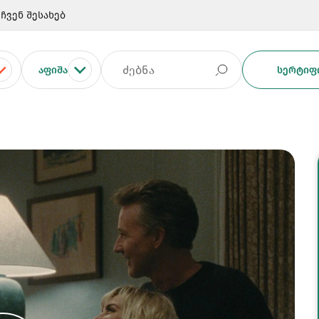
ჩვენ შესახებ
ᲐᲤᲘᲨᲐ
ᲡᲔᲠᲢᲘᲤᲘ