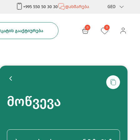
+995 550 50 30 30
დახმარება
GEO
Rus
0
0
ᲙᲐᲢᲘᲡ ᲒᲐᲐᲥᲢᲘᲣᲠᲔᲑᲐ
Eng
მოწვევა