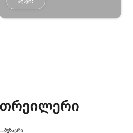
ᲐᲦᲬᲔᲠᲐ
თრეილერი