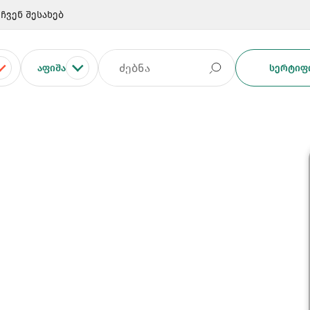
ჩვენ შესახებ
ᲐᲤᲘᲨᲐ
ᲡᲔᲠᲢᲘᲤᲘ