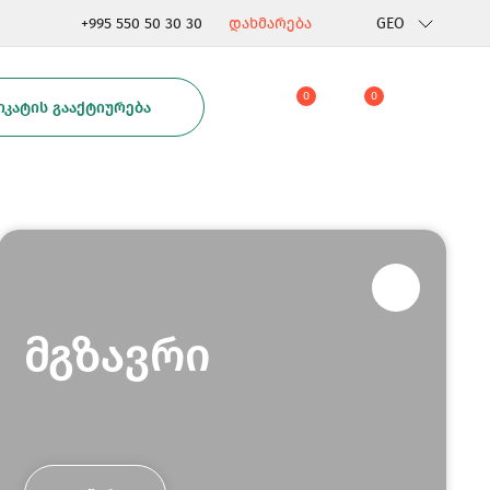
+995 550 50 30 30
დახმარება
GEO
Rus
0
0
ᲙᲐᲢᲘᲡ ᲒᲐᲐᲥᲢᲘᲣᲠᲔᲑᲐ
Eng
მგზავრი