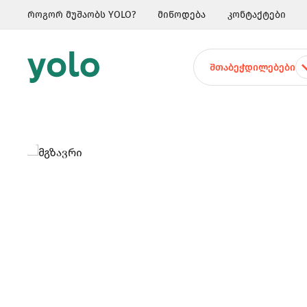
როგორ მუშაობს YOLO?
მიწოდება
კონტაქტები
ᲨᲗᲐᲑᲔᲭᲓᲘᲚᲔᲑᲔᲑᲘ