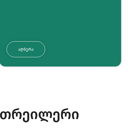
ᲐᲦᲬᲔᲠᲐ
თრეილერი