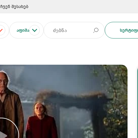
ჩვენ შესახებ
ᲐᲤᲘᲨᲐ
ᲡᲔᲠᲢᲘᲤᲘ