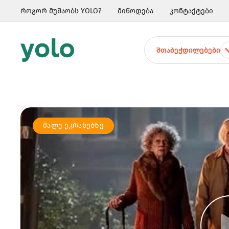
როგორ მუშაობს YOLO?
მიწოდება
კონტაქტები
ᲨᲗᲐᲑᲔᲭᲓᲘᲚᲔᲑᲔᲑᲘ
ᲛᲐᲚᲔ ᲔᲙᲠᲐᲜᲔᲑᲖᲔ