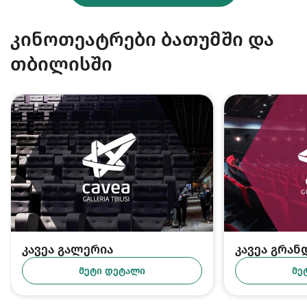
კინოთეატრები ბათუმში და
თბილისში
კავეა გალერია
კავეა გრა
ᲛᲔᲢᲘ ᲓᲔᲢᲐᲚᲘ
ᲛᲔ