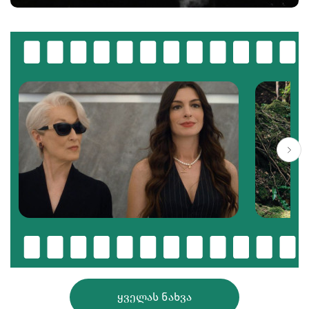
ᲧᲕᲔᲚᲐᲡ ᲜᲐᲮᲕᲐ