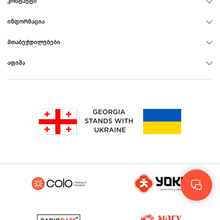
ᲙᲝᲜᲢᲐᲥᲢᲘ
ᲘᲜᲤᲝᲠᲛᲐᲪᲘᲐ
ᲨᲗᲐᲑᲔᲭᲓᲘᲚᲔᲑᲔᲑᲘ
ᲐᲤᲘᲨᲐ