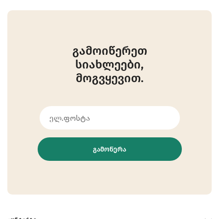
გამოიწერეთ
სიახლეები,
მოგვყევით.
ᲒᲐᲛᲝᲬᲔᲠᲐ