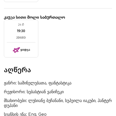
კავეა სითი მოლი საბურთალო
24 ₾
19:30
2D
GEO
ᲧᲘᲓᲕᲐ
აღწერა
ჟანრი:
საშინელებათა, ფანტასტიკა
რეჟისორი:
სებასტიან ვანიჩეკი
მსახიობები:
ლუსიანე ბუჩანანი, სუჰეილა იაკუბი, ჰანტერ
დუჰანი
სეანსის ენა:
Eng, Geo