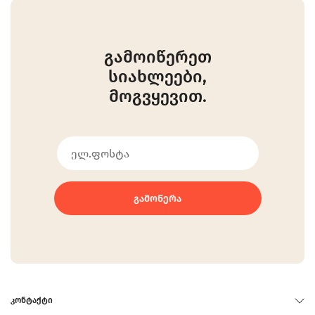
გამოიწერეთ
სიახლეები,
მოგვყევით.
ᲒᲐᲛᲝᲬᲔᲠᲐ
ᲙᲝᲜᲢᲐᲥᲢᲘ