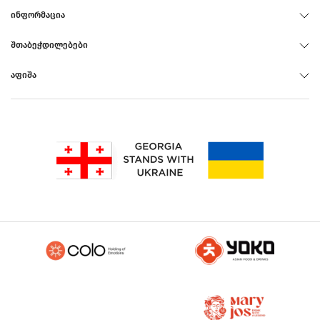
ᲘᲜᲤᲝᲠᲛᲐᲪᲘᲐ
ᲨᲗᲐᲑᲔᲭᲓᲘᲚᲔᲑᲔᲑᲘ
ᲐᲤᲘᲨᲐ
Rus