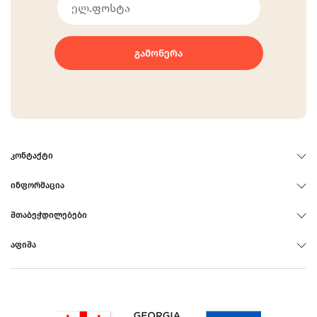
ᲒᲐᲛᲝᲬᲔᲠᲐ
ᲙᲝᲜᲢᲐᲥᲢᲘ
ᲘᲜᲤᲝᲠᲛᲐᲪᲘᲐ
ᲨᲗᲐᲑᲔᲭᲓᲘᲚᲔᲑᲔᲑᲘ
ᲐᲤᲘᲨᲐ