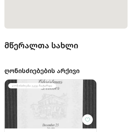
მწერალთა სახლი
ღონისძიებების არქივი
ᲦᲝᲜᲘᲡᲫᲘᲔᲑᲐ ᲣᲙᲕᲔ ᲩᲐᲢᲐᲠᲓᲐ