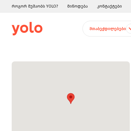
როგორ მუშაობს YOLO?
მიწოდება
კონტაქტები
ᲨᲗᲐᲑᲔᲭᲓᲘᲚᲔᲑᲔᲑᲘ