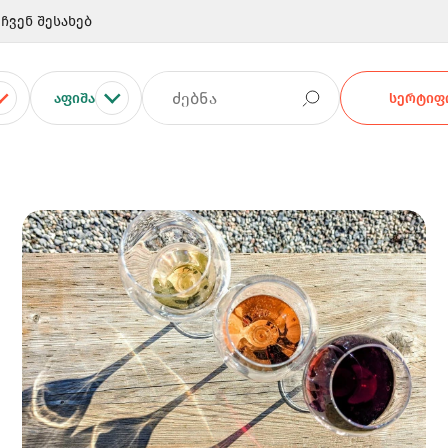
ჩვენ შესახებ
ᲐᲤᲘᲨᲐ
ᲡᲔᲠᲢᲘᲤᲘ