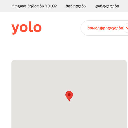
როგორ მუშაობს YOLO?
მიწოდება
კონტაქტები
ᲨᲗᲐᲑᲔᲭᲓᲘᲚᲔᲑᲔᲑᲘ