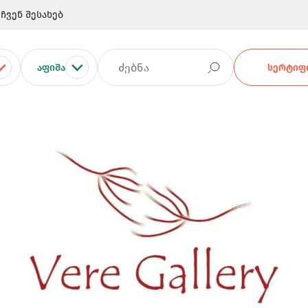
ჩვენ შესახებ
ᲐᲤᲘᲨᲐ
ᲡᲔᲠᲢᲘᲤᲘ