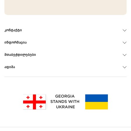
ᲙᲝᲜᲢᲐᲥᲢᲘ
ᲘᲜᲤᲝᲠᲛᲐᲪᲘᲐ
ᲨᲗᲐᲑᲔᲭᲓᲘᲚᲔᲑᲔᲑᲘ
ᲐᲤᲘᲨᲐ