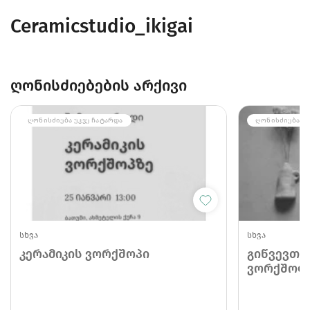
Ceramicstudio_ikigai
ღონისძიებების არქივი
ᲦᲝᲜᲘᲡᲫᲘᲔᲑᲐ ᲣᲙᲕᲔ ᲩᲐᲢᲐᲠᲓᲐ
ᲦᲝᲜᲘᲡᲫᲘᲔᲑᲐ ᲣᲙ
სხვა
სხვა
კერამიკის ვორქშოპი
გიწვევთ 
ვორქშოფ